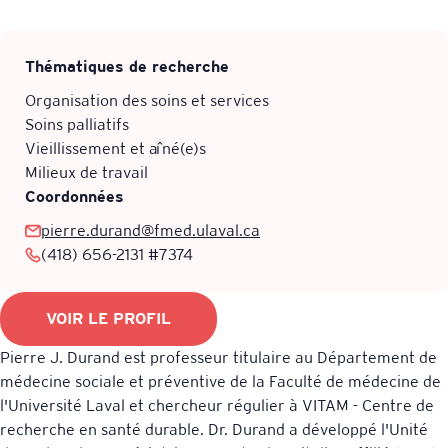
Thématiques de recherche
Organisation des soins et services
Je veux m’inscrire à l’infolettre VITAM
Soins palliatifs
ENVOYER LE MESSAGE
Vieillissement et aîné(e)s
Milieux de travail
Coordonnées
pierre.durand@fmed.ulaval.ca
(418) 656-2131 #7374
VOIR LE PROFIL
Pierre J. Durand est professeur titulaire au Département de
médecine sociale et préventive de la Faculté de médecine de
l'Université Laval et chercheur régulier à VITAM - Centre de
recherche en santé durable. Dr. Durand a développé l'Unité