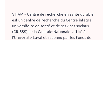
navigation. Les témoins seront activés seulement si vous ac
VITAM – Centre de recherche en santé durable
est un centre de recherche du Centre intégré
ACCEPTER
universitaire de santé et de services sociaux
GÉRER LES PRÉFÉRENCES
(CIUSSS) de la Capitale-Nationale, affilié à
l’Université Laval et reconnu par les Fonds de
recherche du Québec.
© Centre intégré universitaire de santé et
de services sociaux (CIUSSS) de la Capitale-
Nationale, 2022
|
Confidentialité
Accessibilité