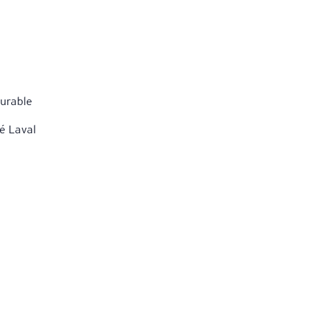
l
durable
é Laval