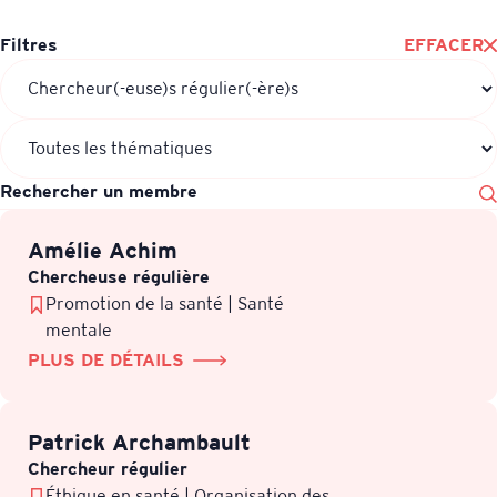
Filtres
Types}
Thèmes
EFFACER
Je veux m’inscrire à l’infolettre VITAM
ENVOYER LE MESSAGE
Recherche
Amélie Achim
Chercheuse régulière
Promotion de la santé | Santé
mentale
PLUS DE DÉTAILS
Patrick Archambault
Chercheur régulier
Éthique en santé | Organisation des