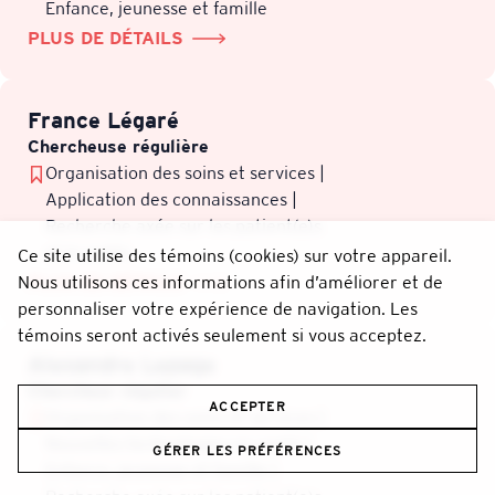
Enfance, jeunesse et famille
PLUS DE DÉTAILS
France Légaré
Chercheuse régulière
Organisation des soins et services |
Application des connaissances |
Recherche axée sur les patient(e)s
et le public
Ce site utilise des témoins (cookies) sur votre appareil.
PLUS DE DÉTAILS
Nous utilisons ces informations afin d’améliorer et de
personnaliser votre expérience de navigation. Les
témoins seront activés seulement si vous acceptez.
Alexandre Lepage
Chercheur régulier
ACCEPTER
Organisation des soins et services |
Nouvelles technologies en santé |
GÉRER LES PRÉFÉRENCES
Enfance, jeunesse et famille |